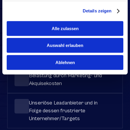
WARUM PROXDEAL?
Details zeigen
Sie erhalten volle Kontrolle.
Gängige Probleme 
bei 
Alle zulassen
der M&A-Mandatsakquise:
Auswahl erlauben
Hohe Konkurrenz zwischen 
Beratern und Investoren
Ablehnen
Belastung durch Marketing- und 
Akquisekosten 
Unseriöse Leadanbieter und in 
Folge dessen frustrierte 
Unternehmer/Targets