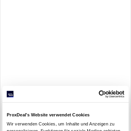
bei denen der externe Nachfolgedruck real 
gegeben ist – und erhöhen Ihre Abschluss-
wahrscheinlichkeit signifikant. Signalfaktoren sind 
unter anderem:
Gesellschafterstruktur 
(Einzel-
Gesellschafter über 55 Jahre)
Altersprofile 
und
 fehlende 
familieninterne
 Nachfolge
Finanzkennzahlen 
(Umsatz, 
Jahresüberschuss, nachhaltig profitabel)
Mitarbeiteranzahl und Standort 
(Bundesland, Stadt, Region)
ProxDeal's Website verwendet Cookies
Wir verwenden Cookies, um Inhalte und Anzeigen zu
personalisieren, Funktionen für soziale Medien anbieten