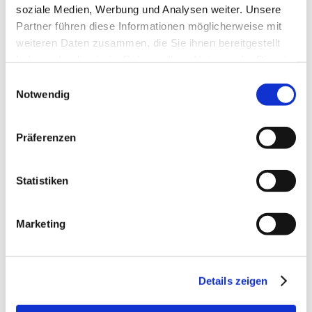
soziale Medien, Werbung und Analysen weiter. Unsere
Deal-Historie
Partner führen diese Informationen möglicherweise mit
Geografische Nähe oder internationale 
weiteren Daten zusammen, die Sie ihnen bereitgestellt
Expansion
haben oder die sie im Rahmen Ihrer Nutzung der Dienste
gesammelt haben.
Einwilligungsauswahl
Notwendig
2. Kandidaten automatisch filtern
Anstatt jeden Kandidaten manuell zu 
Präferenzen
bewerten, können Sie moderne Tools wie 
ProxDeal verwenden. Dieses wendet Ihre 
Filterkriterien automatisch auf die gesamte 
Statistiken
Longlist an und priorisiert die besten Treffer. 
Das spart Zeit und sorgt dafür, dass die 
Marketing
relevanten Kandidaten ganz oben stehen.
3. Kandidaten priorisieren
Details zeigen
Die Kandidaten, die am besten mit den 