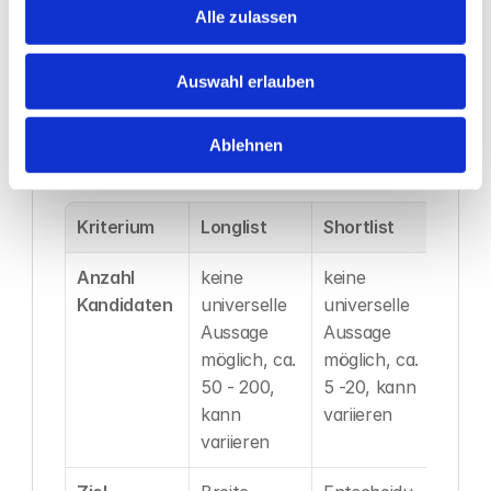
Alle zulassen
definierten Kriterien übereinstimmen, bilden 
die Shortlist. Diese Liste dient als 
Entscheidungsgrundlage für die Ansprache.
Auswahl erlauben
Ablehnen
Longlist vs. Shortlist im Überblick
Kriterium
Longlist
Shortlist
Anzahl 
keine 
keine 
Kandidaten
universelle 
universelle 
Aussage 
Aussage 
möglich, ca. 
möglich, ca. 
50 - 200, 
5 -20, kann 
kann 
variieren
variieren