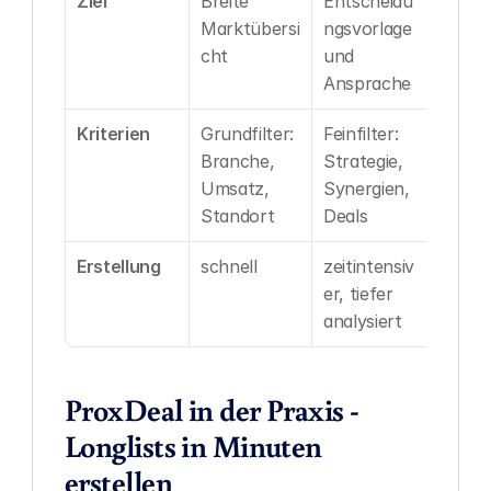
Ziel
Breite 
Entscheidu
Marktübersi
ngsvorlage 
cht
und 
Ansprache
Kriterien
Grundfilter: 
Feinfilter: 
Branche, 
Strategie, 
Umsatz, 
Synergien, 
Standort
Deals
Erstellung
schnell
zeitintensiv
er, tiefer 
analysiert
ProxDeal in der Praxis - 
Longlists in Minuten 
erstellen