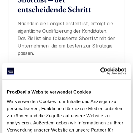
entscheidende Schritt
Nachdem die Longlist erstellt ist, erfolgt die 
eigentliche Qualifizierung der Kandidaten. 
Das Ziel ist eine fokussierte Shortlist mit den 
Unternehmen, die am besten zur Strategie 
passen.
1. Kriterien definieren
Bevor Sie filtern, legen Sie fest, welche 
ProxDeal's Website verwendet Cookies
Kriterien wirklich wichtig sind:
Wir verwenden Cookies, um Inhalte und Anzeigen zu
personalisieren, Funktionen für soziale Medien anbieten
Strategische Passung, z.B. 
zu können und die Zugriffe auf unsere Website zu
Produktportfolio, Marktpräsenz, 
analysieren. Außerdem geben wir Informationen zu Ihrer
Synergien
Verwendung unserer Website an unsere Partner für
Finanzkennzahlen, z.B. Umsatz