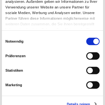
analysieren. Außerdem geben wir Informationen zu Ihrer
Amtsgericht und Insolvenzzeitraum. Mit 
Verwendung unserer Website an unsere Partner für
einem Klick auf „Verfahren ansehen" öffnet 
soziale Medien, Werbung und Analysen weiter. Unsere
sich die Detailansicht des jeweiligen 
Partner führen diese Informationen möglicherweise mit
Insolvenzverfahrens.
weiteren Daten zusammen, die Sie ihnen bereitgestellt
haben oder die sie im Rahmen Ihrer Nutzung der Dienste
gesammelt haben.
Einwilligungsauswahl
Detailansicht eines 
Notwendig
Insolvenzverfahrens
Präferenzen
Im linken Bereich werden zunächst 
Basisinformationen zum Unternehmen 
angezeigt, darunter Name und Sitz. 
Statistiken
Anschließend folgt eine detaillierte Tabelle 
zu den wichtigsten Angaben des 
Marketing
Insolvenzverfahrens, wie Eröffnungsdatum, 
Verfahrenstyp, Aktenzeichen und 
Insolvenzgericht.
Details zeigen