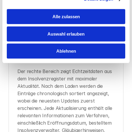
Danach werden die Unternehmensdaten 
dargestellt, einschließlich Registernummer 
Alle zulassen
und Amtsgericht. Darunter findet sich eine 
Übersicht über den 
Insolvenzverwalter
 mit 
Auswahl erlauben
allen Kontaktdaten: Voller Name, Titel, 
Berufsbezeichnung, Unternehmen, E-Mail, 
Telefon, Website und Anschrift. Die Website 
Ablehnen
ist hier direkt mit einem Klick aufrufbar.
Der rechte Bereich zeigt Echtzeitdaten aus 
dem Insolvenzregister mit maximaler 
Aktualität. Nach dem Laden werden die 
Einträge chronologisch sortiert angezeigt, 
wobei die neuesten Updates zuerst 
erscheinen. Jede Aktualisierung enthält alle 
relevanten Informationen zum Verfahren, 
einschließlich Eröffnungsdatum, bestelltem 
Insolvenzverwalter, Gläubigerhinweisen, 