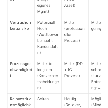
eigenes 
Asset)
Mgmt)
Vertraulich
Potenziell 
Mittel 
Mittel bis 
keitsrisiko
Hoch 
(profession
gering
(Wettbewer
eller 
ber sieht 
Prozess)
Kundendate
n)
Prozessges
Mittel bis 
Mittel (DD 
Mittel bis 
chwindigkei
langsam 
+ IC-
schnell 
t
(Konzernen
Prozess)
(kurze 
tscheidunge
Entschei
n)
ngswege
Reinvestitio
Selten
Häufig 
Möglich 
nsmöglichk
(Rollover, 
(Minderhe