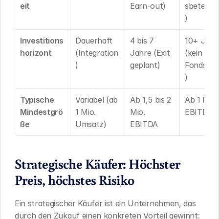
eit
Earn-out)
sbeteilig
)
Investitions
Dauerhaft 
4 bis 7 
10+ Jahre
horizont
(Integration
Jahre (Exit 
(kein 
)
geplant)
Fondsdru
)
Typische 
Variabel (ab 
Ab 1,5 bis 2 
Ab 1 Mio. 
Mindestgrö
1 Mio. 
Mio. 
EBITDA
ße
Umsatz)
EBITDA
Strategische Käufer: Höchster 
Preis, höchstes Risiko
Ein strategischer Käufer ist ein Unternehmen, das 
durch den Zukauf einen konkreten Vorteil gewinnt: 