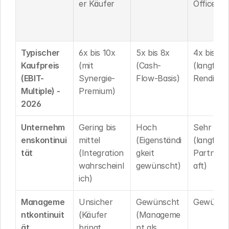
er Käufer
Office
Typischer 
6x bis 10x 
5x bis 8x 
4x bis 7x 
Kaufpreis 
(mit 
(Cash-
(langfristi
(EBIT-
Synergie-
Flow-Basis)
Rendite)
Multiple) - 
Premium)
2026
Unternehm
Gering bis 
Hoch 
Sehr hoc
enskontinui
mittel 
(Eigenständi
(langfristi
tät
(Integration 
gkeit 
Partners
wahrscheinl
gewünscht)
aft)
ich)
Manageme
Unsicher 
Gewünscht 
Gewünsc
ntkontinuit
(Käufer 
(Manageme
ät
bringt 
nt als 