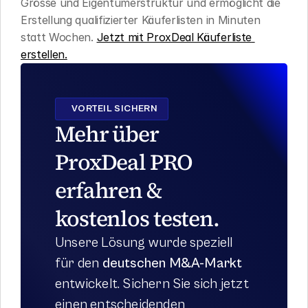
Grösse und Eigentümerstruktur und ermöglicht die 
Erstellung qualifizierter Käuferlisten in Minuten 
statt Wochen. 
Jetzt mit ProxDeal Käuferliste 
erstellen.
VORTEIL SICHERN
Mehr über 
ProxDeal PRO 
erfahren & 
kostenlos testen.
Unsere Lösung wurde speziell 
für den 
deutschen M&A-Markt
entwickelt. Sichern Sie sich jetzt 
einen entscheidenden 