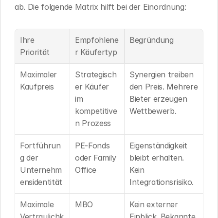
ab. Die folgende Matrix hilft bei der Einordnung:
Ihre 
Empfohlene
Begründung
Priorität
r Käufertyp
Maximaler 
Strategisch
Synergien treiben 
Kaufpreis
er Käufer 
den Preis. Mehrere 
im 
Bieter erzeugen 
kompetitive
Wettbewerb.
n Prozess
Fortführun
PE-Fonds 
Eigenständigkeit 
g der 
oder Family 
bleibt erhalten. 
Unternehm
Office
Kein 
ensidentität
Integrationsrisiko.
Maximale 
MBO
Kein externer 
Vertraulichk
Einblick. Bekannte 