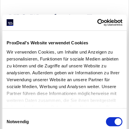
MBO: Wenn das eigene Team 
übernimmt
Beim Management Buyout übernimmt das 
ProxDeal's Website verwendet Cookies
bestehende Management das Unternehmen, häufig 
Wir verwenden Cookies, um Inhalte und Anzeigen zu
mit Unterstützung eines PE-Fonds oder einer 
personalisieren, Funktionen für soziale Medien anbieten
Beteiligungsgesellschaft, die das notwendige 
zu können und die Zugriffe auf unsere Website zu
Eigenkapital bereitstellt.
analysieren. Außerdem geben wir Informationen zu Ihrer
Verwendung unserer Website an unsere Partner für
MBOs sind im DACH-Mittelstand eine unterschätzte 
soziale Medien, Werbung und Analysen weiter. Unsere
Option, besonders in Nachfolgesituationen ohne 
Partner führen diese Informationen möglicherweise mit
Familiennachfolger. Der größte Vorteil: maximale 
weiteren Daten zusammen, die Sie ihnen bereitgestellt
Kontinuität bei maximaler Diskretion. Kein externer 
haben oder die sie im Rahmen Ihrer Nutzung der Dienste
Käufer betritt den Datenraum, kein Wettbewerber 
gesammelt haben.
Einwilligungsauswahl
sieht Kundenlisten, kein Mitarbeiter wird 
Notwendig
verunsichert.